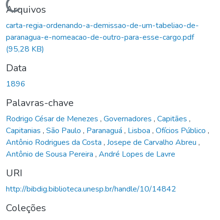
Carregando...
Arquivos
carta-regia-ordenando-a-demissao-de-um-tabeliao-de-
paranagua-e-nomeacao-de-outro-para-esse-cargo.pdf
(95,28 KB)
Data
1896
Palavras-chave
Rodrigo César de Menezes
,
Governadores
,
Capitães
,
Capitanias
,
São Paulo
,
Paranaguá
,
Lisboa
,
Ofícios Público
,
Antônio Rodrigues da Costa
,
Josepe de Carvalho Abreu
,
Antônio de Sousa Pereira
,
André Lopes de Lavre
URI
http://bibdig.biblioteca.unesp.br/handle/10/14842
Coleções