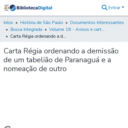
Entrar
Comunidades
&
Início
História de São Paulo
Documentos Interessantes
Coleções
Busca Integrada
Volume 18 - Avisos e cartas régias (1714- 29)
Tudo na
Carta Régia ordenando a demissão de um tabelião de Paranaguá e a nomeação de outro
Biblioteca
Digital
Carta Régia ordenando a demissão
Estatísticas
de um tabelião de Paranaguá e a
nomeação de outro