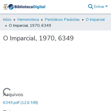
Entrar
Comunidades
&
Início
Hemeroteca
Periódicos Paulistas
O Imparcial
Coleções
O Imparcial, 1970, 6349
Tudo na
Biblioteca
O Imparcial, 1970, 6349
Digital
Estatísticas
Carregando...
Arquivos
6349.pdf
(12,6 MB)