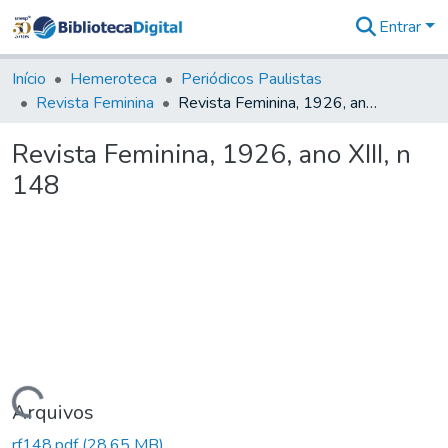
Entrar
Comunidades
&
Início
Hemeroteca
Periódicos Paulistas
Coleções
Revista Feminina
Revista Feminina, 1926, ano XIII, n 148
Tudo na
Biblioteca
Revista Feminina, 1926, ano XIII, n
Digital
148
Estatísticas
Carregando...
Arquivos
rf148.pdf
(28,65 MB)