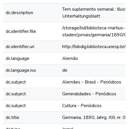
Tem suplemento semanal : Illustri
dc.description
Unterhaltungsblatt
/storage/bd/biblioteca-martius-
dc.identifier.file
staden/jornais/germania/1890/0
dc.identifier.uri
http://bibdig.biblioteca.unesp.b
dc.language
Alemão
dc.language.iso
de
dc.subject
Alemães - Brasil - Periódicos
dc.subject
Generalidades - Periódicos
dc.subject
Cultura - Periódicos
dc.title
Germania, 1890, Jahrg. XIII, nr. 0