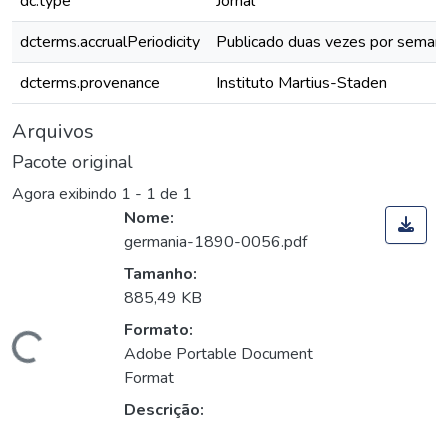
dc.type
Jornal
dcterms.accrualPeriodicity
Publicado duas vezes por seman
dcterms.provenance
Instituto Martius-Staden
Arquivos
Pacote original
Agora exibindo
1 - 1 de 1
Nome:
germania-1890-0056.pdf
Tamanho:
885,49 KB
Formato:
Carregando...
Adobe Portable Document
Format
Descrição: