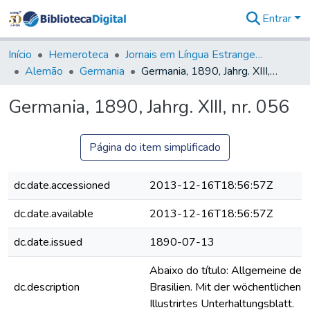
Entrar
Comunidades
&
Início
Hemeroteca
Jornais em Língua Estrangeira
Coleções
Alemão
Germania
Germania, 1890, Jahrg. XIII, nr. 056
Tudo na
Biblioteca
Germania, 1890, Jahrg. XIII, nr. 056
Digital
Estatísticas
Página do item simplificado
dc.date.accessioned
2013-12-16T18:56:57Z
dc.date.available
2013-12-16T18:56:57Z
dc.date.issued
1890-07-13
Abaixo do título: Allgemeine deut
dc.description
Brasilien. Mit der wöchentlichen B
Illustrirtes Unterhaltungsblatt.