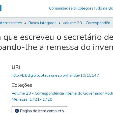
Comunidades & Coleções
Tudo na Bib
nteressantes
Busca Integrada
Volume 20 - Correspondência interna do Governador Rodrigo Cezar de Menezes: 1721- 1728
 que escreveu o secretário d
pando-lhe a remessa do inven
URI
http://bibdig.biblioteca.unesp.br/handle/10/15147
Coleções
Volume 20 - Correspondência interna do Governador Rodr
Menezes: 1721- 1728
Página do item completo