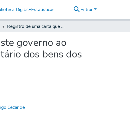
lioteca Digital
Estatísticas
Entrar
Registro de uma carta que escreveu o secretário deste governo ao Ouvidor Geral participando-lhe a remessa do inventário dos bens dos Leme
este governo ao
tário dos bens dos
igo Cezar de