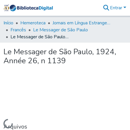
Entrar
Comunidades
&
Início
Hemeroteca
Jornais em Língua Estrangeira
Coleções
Francês
Le Messager de São Paulo
Tudo na
Le Messager de São Paulo, 1924, Année 26, n 1139
Biblioteca
Digital
Le Messager de São Paulo, 1924,
Estatísticas
Année 26, n 1139
Carregando...
Arquivos