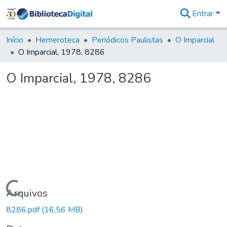
Entrar
Comunidades
&
Início
Hemeroteca
Periódicos Paulistas
O Imparcial
Coleções
O Imparcial, 1978, 8286
Tudo na
Biblioteca
O Imparcial, 1978, 8286
Digital
Estatísticas
Carregando...
Arquivos
8286.pdf
(16,56 MB)