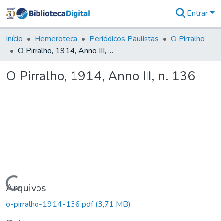
Entrar
Comunidades
&
Início
Hemeroteca
Periódicos Paulistas
O Pirralho
Coleções
O Pirralho, 1914, Anno III, n. 136
Tudo na
Biblioteca
O Pirralho, 1914, Anno III, n. 136
Digital
Estatísticas
Carregando...
Arquivos
o-pirralho-1914-136.pdf
(3,71 MB)