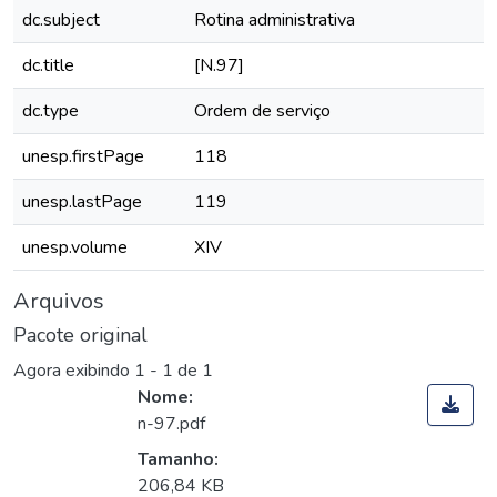
dc.subject
Rotina administrativa
dc.title
[N.97]
dc.type
Ordem de serviço
unesp.firstPage
118
unesp.lastPage
119
unesp.volume
XIV
Arquivos
Pacote original
Agora exibindo
1 - 1 de 1
Nome:
n-97.pdf
Tamanho:
206,84 KB