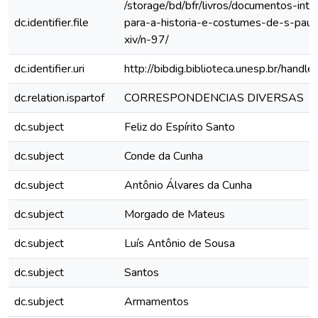
/storage/bd/bfr/livros/documentos-int
dc.identifier.file
para-a-historia-e-costumes-de-s-paul
xiv/n-97/
dc.identifier.uri
http://bibdig.biblioteca.unesp.br/hand
dc.relation.ispartof
CORRESPONDENCIAS DIVERSAS
dc.subject
Feliz do Espírito Santo
dc.subject
Conde da Cunha
dc.subject
Antônio Álvares da Cunha
dc.subject
Morgado de Mateus
dc.subject
Luís Antônio de Sousa
dc.subject
Santos
dc.subject
Armamentos