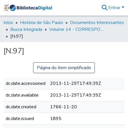
Entrar
Comunidades
&
Início
História de São Paulo
Documentos Interessantes
Coleções
Busca Integrada
Volume 14 - CORRESPONDENCIAS DIVERSAS
Tudo na
[N.97]
Biblioteca
Digital
[N.97]
Estatísticas
Página do item simplificado
dc.date.accessioned
2013-11-29T17:49:39Z
dc.date.available
2013-11-29T17:49:39Z
dc.date.created
1766-11-20
dc.date.issued
1895