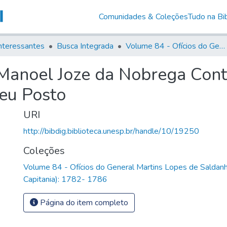
Comunidades & Coleções
Tudo na Bib
nteressantes
Busca Integrada
Volume 84 - Ofícios do General Martins Lopes de Saldanha (Governador da Capitania): 1782- 1786
Manoel Joze da Nobrega Conti
Seu Posto
URI
http://bibdig.biblioteca.unesp.br/handle/10/19250
Coleções
Volume 84 - Ofícios do General Martins Lopes de Saldan
Capitania): 1782- 1786
Página do item completo