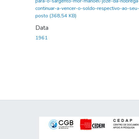
para-o-sargento-mor-manoel-joze-da-nobrega
continuar-a-vencer-o-soldo-respectivo-ao-seu
posto
(368,54 KB)
Data
1961