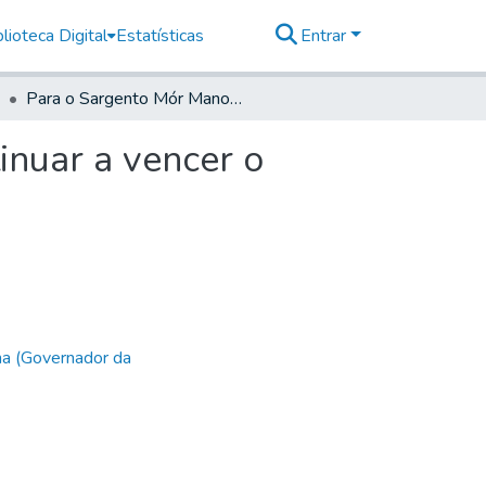
lioteca Digital
Estatísticas
Entrar
Para o Sargento Mór Manoel Joze da Nobrega Continuar a vencer o Soldo respectivo ao Seu Posto
nuar a vencer o
ha (Governador da