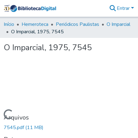
Entrar
Comunidades
&
Início
Hemeroteca
Periódicos Paulistas
O Imparcial
Coleções
O Imparcial, 1975, 7545
Tudo na
Biblioteca
O Imparcial, 1975, 7545
Digital
Estatísticas
Carregando...
Arquivos
7545.pdf
(11 MB)