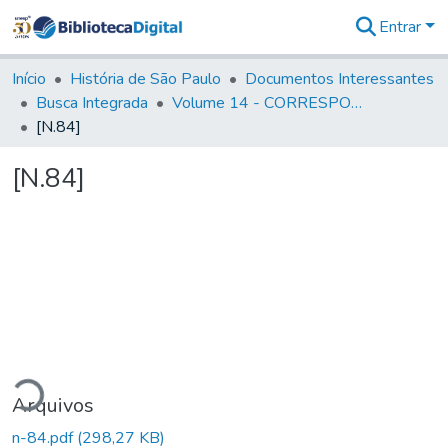
Entrar
Comunidades
&
Início
História de São Paulo
Documentos Interessantes
Coleções
Busca Integrada
Volume 14 - CORRESPONDENCIAS DIVERSAS
Tudo na
[N.84]
Biblioteca
Digital
[N.84]
Estatísticas
ando...
Arquivos
n-84.pdf
(298,27 KB)