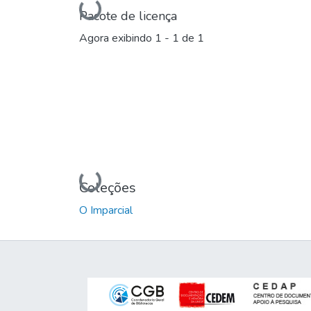
Carregando...
Pacote de licença
Agora exibindo
1 - 1 de 1
Carregando...
Coleções
O Imparcial