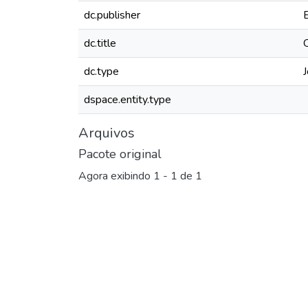
dc.publisher
dc.title
dc.type
J
dspace.entity.type
Arquivos
Pacote original
Agora exibindo
1 - 1 de 1