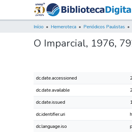
Início
Hemeroteca
Periódicos Paulistas
O Imparcial, 1976, 7
dc.date.accessioned
dc.date.available
dc.date.issued
dc.identifier.uri
dc.language.iso