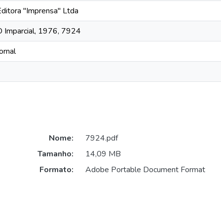
Editora "Imprensa" Ltda
O Imparcial, 1976, 7924
ornal
Nome:
7924.pdf
Tamanho:
14,09 MB
Formato:
Adobe Portable Document Format