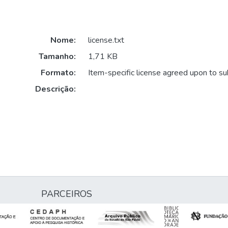
Nome:
license.txt
Tamanho:
1,71 KB
Formato:
Item-specific license agreed upon to s
Descrição:
PARCEIROS