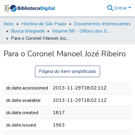
Entrar
Comunidades
&
Início
História de São Paulo
Documentos Interessantes
Coleções
Busca Integrada
Volume 88 - Ofícios dos Senhores Governadores Interinos da Capitania de São Paulo (1817- 1819)
Tudo na
Para o Coronel Manoel Jozé Ribeiro
Biblioteca
Digital
Para o Coronel Manoel Jozé Ribeiro
Estatísticas
Página do item simplificado
dc.date.accessioned
2013-11-29T18:02:11Z
dc.date.available
2013-11-29T18:02:11Z
dc.date.created
1817
dc.date.issued
1963