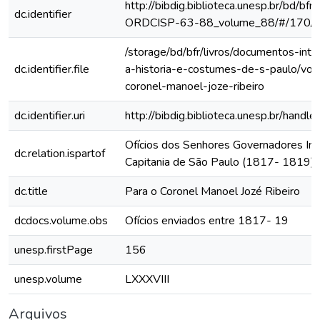
http://bibdig.biblioteca.unesp.br/bd/bf
dc.identifier
ORDCISP-63-88_volume_88/#/170/
/storage/bd/bfr/livros/documentos-int
dc.identifier.file
a-historia-e-costumes-de-s-paulo/vol
coronel-manoel-joze-ribeiro
dc.identifier.uri
http://bibdig.biblioteca.unesp.br/hand
Ofícios dos Senhores Governadores Int
dc.relation.ispartof
Capitania de São Paulo (1817- 1819)
dc.title
Para o Coronel Manoel Jozé Ribeiro
dcdocs.volume.obs
Ofícios enviados entre 1817- 19
unesp.firstPage
156
unesp.volume
LXXXVIII
Arquivos