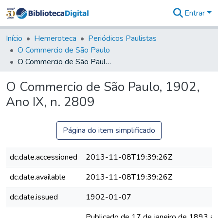
Entrar
Comunidades
&
Início
Hemeroteca
Periódicos Paulistas
Coleções
O Commercio de São Paulo
Tudo na
O Commercio de São Paulo, 1902, Ano IX, n. 2809
Biblioteca
Digital
O Commercio de São Paulo, 1902,
Estatísticas
Ano IX, n. 2809
Página do item simplificado
dc.date.accessioned
2013-11-08T19:39:26Z
dc.date.available
2013-11-08T19:39:26Z
dc.date.issued
1902-01-07
Publicado de 17 de janeiro de 1893 a