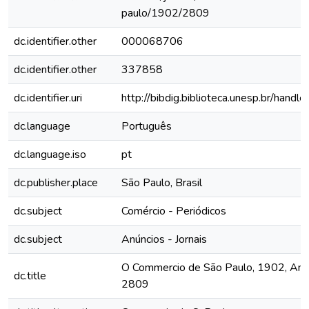
paulo/1902/2809
dc.identifier.other
000068706
dc.identifier.other
337858
dc.identifier.uri
http://bibdig.biblioteca.unesp.br/hand
dc.language
Português
dc.language.iso
pt
dc.publisher.place
São Paulo, Brasil
dc.subject
Comércio - Periódicos
dc.subject
Anúncios - Jornais
O Commercio de São Paulo, 1902, Ano 
dc.title
2809