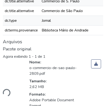
dc.title.alternative
Commercio de S. Paulo
dc.title.alternative
Commercio de São Paulo
dc.type
Jornal
dcterms.provenance
Biblioteca Mário de Andrade
Arquivos
Pacote original
Agora exibindo
1 - 1 de 1
Nome:
o-commercio-de-sao-paulo-
2809.pdf
Tamanho:
2,62 MB
ndo...
Formato:
Adobe Portable Document
Format