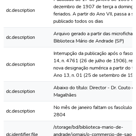
dezembro de 1907 de terça a domingo
dc.description
feriados. A partir do Ano VII, passa a s
publicado todos os dias
Arquivo gerado a partir das microfichas
dc.description
Biblioteca Mário de Andrade (SP)
Interrupção da publicação após o fascí
14, n. 4761 (26 de julho de 1906), rein
dc.description
nova designação numérica a partir do fa
Ano 13, n. 01 (25 de setembro de 19
Abaixo do título: Director - Dr. Couto d
dc.description
Magalhães
No mês de janeiro faltam os fascículo
dc.description
2804
/storage/bd/biblioteca-mario-de-
dc.identifier.file
andrade/jornais/o-commercio-de-sao-