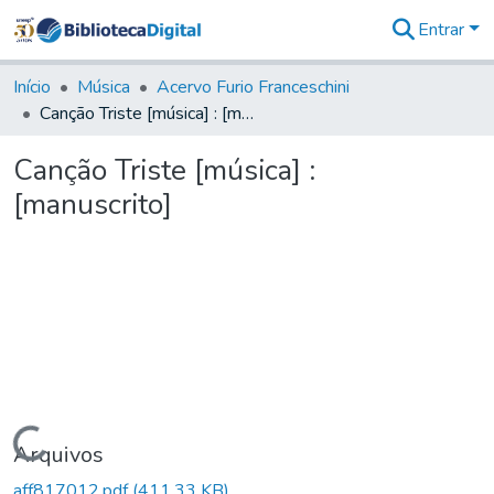
Entrar
Comunidades
&
Início
Música
Acervo Furio Franceschini
Coleções
Canção Triste [música] : [manuscrito]
Tudo na
Biblioteca
Canção Triste [música] :
Digital
[manuscrito]
Estatísticas
Carregando...
Arquivos
aff817012.pdf
(411,33 KB)