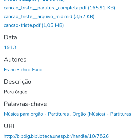
cancao_triste__partitura_completa.pdf
(165,92 KB)
cancao_triste__arquivo_mid.mid
(3,52 KB)
cancao-triste.pdf
(1,05 MB)
Data
1913
Autores
Franceschini, Furio
Descrição
Para órgão
Palavras-chave
Música para orgão - Partituras
,
Orgão (Música) - Partituras
URI
http://bibdig.biblioteca.unesp.br/handle/10/7826