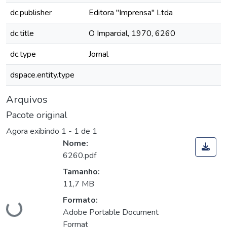
dc.publisher
Editora "Imprensa" Ltda
dc.title
O Imparcial, 1970, 6260
dc.type
Jornal
dspace.entity.type
Arquivos
Pacote original
Agora exibindo
1 - 1 de 1
Nome:
6260.pdf
Tamanho:
11,7 MB
Carregando...
Formato:
Adobe Portable Document
Format