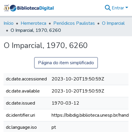
Entrar
Comunidades
&
Início
Hemeroteca
Periódicos Paulistas
O Imparcial
Coleções
O Imparcial, 1970, 6260
Tudo na
Biblioteca
O Imparcial, 1970, 6260
Digital
Estatísticas
Página do item simplificado
dc.date.accessioned
2023-10-20T19:50:59Z
dc.date.available
2023-10-20T19:50:59Z
dc.date.issued
1970-03-12
dc.identifier.uri
https://bibdig.biblioteca.unesp.br/han
dc.language.iso
pt