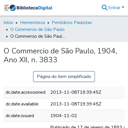
Entrar
Comunidades
&
Início
Hemeroteca
Periódicos Paulistas
Coleções
O Commercio de São Paulo
Tudo na
O Commercio de São Paulo, 1904, Ano XII, n. 3833
Biblioteca
Digital
O Commercio de São Paulo, 1904,
Estatísticas
Ano XII, n. 3833
Página do item simplificado
dc.date.accessioned
2013-11-08T19:39:45Z
dc.date.available
2013-11-08T19:39:45Z
dc.date.issued
1904-11-02
Publicado de 17 de janeiro de 1893 a