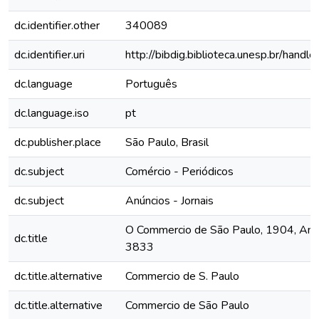
dc.identifier.other
340089
dc.identifier.uri
http://bibdig.biblioteca.unesp.br/hand
dc.language
Português
dc.language.iso
pt
dc.publisher.place
São Paulo, Brasil
dc.subject
Comércio - Periódicos
dc.subject
Anúncios - Jornais
O Commercio de São Paulo, 1904, Ano X
dc.title
3833
dc.title.alternative
Commercio de S. Paulo
dc.title.alternative
Commercio de São Paulo