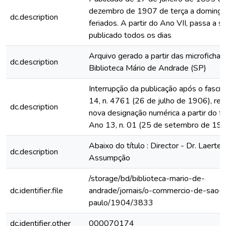
dezembro de 1907 de terça a domingo
dc.description
feriados. A partir do Ano VII, passa a s
publicado todos os dias
Arquivo gerado a partir das microfichas
dc.description
Biblioteca Mário de Andrade (SP)
Interrupção da publicação após o fascí
14, n. 4761 (26 de julho de 1906), rein
dc.description
nova designação numérica a partir do fa
Ano 13, n. 01 (25 de setembro de 19
Abaixo do título : Director - Dr. Laerte 
dc.description
Assumpção
/storage/bd/biblioteca-mario-de-
dc.identifier.file
andrade/jornais/o-commercio-de-sao-
paulo/1904/3833
dc.identifier.other
000070174