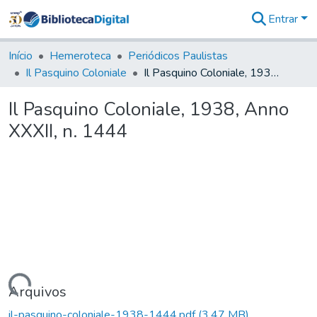
Entrar
Estatísticas
Início
Hemeroteca
Periódicos Paulistas
Il Pasquino Coloniale
Il Pasquino Coloniale, 1938, Anno XXXII, n. 1444
Il Pasquino Coloniale, 1938, Anno
XXXII, n. 1444
Carregando...
Arquivos
il-pasquino-coloniale-1938-1444.pdf
(3,47 MB)