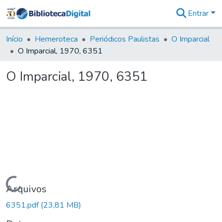
Entrar
Comunidades
&
Início
Hemeroteca
Periódicos Paulistas
O Imparcial
Coleções
O Imparcial, 1970, 6351
Tudo na
Biblioteca
O Imparcial, 1970, 6351
Digital
Estatísticas
Carregando...
Arquivos
6351.pdf
(23,81 MB)