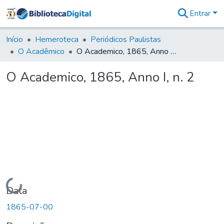
Entrar
Comunidades
&
Início
Hemeroteca
Periódicos Paulistas
Coleções
O Acadêmico
O Academico, 1865, Anno I, n. 2
Tudo na
Biblioteca
O Academico, 1865, Anno I, n. 2
Digital
Estatísticas
Carregando...
Data
1865-07-00