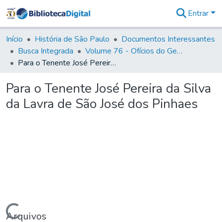
Entrar
Comunidades
&
Início
História de São Paulo
Documentos Interessantes
Coleções
Busca Integrada
Volume 76 - Ofícios do General Martim Lopes Lobo de Saldanha (Governador da Capitania): 1776- 1777
Tudo na
Para o Tenente José Pereira da Silva da Lavra de São José dos Pinhaes
Biblioteca
Digital
Para o Tenente José Pereira da Silva
Estatísticas
da Lavra de São José dos Pinhaes
Carregando...
Arquivos