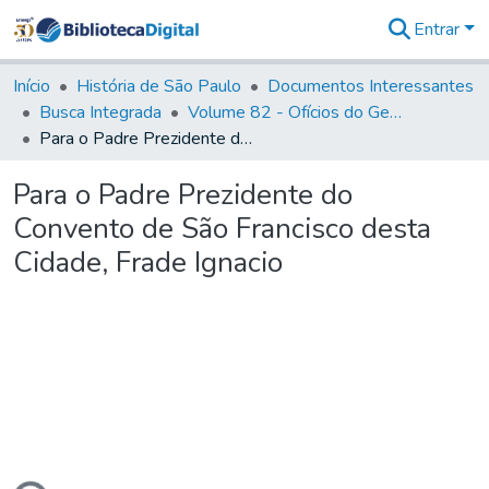
Entrar
Comunidades
&
Início
História de São Paulo
Documentos Interessantes
Coleções
Busca Integrada
Volume 82 - Ofícios do General Martim Lopes Lobo de Saldanha (Governador da Capitania): 1779- 1780
Tudo na
Para o Padre Prezidente do Convento de São Francisco desta Cidade, Frade Ignacio
Biblioteca
Digital
Para o Padre Prezidente do
Estatísticas
Convento de São Francisco desta
Cidade, Frade Ignacio