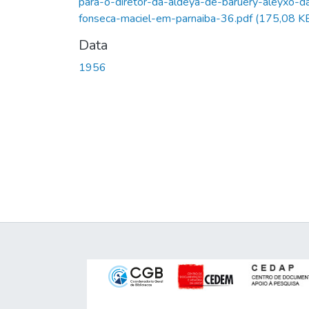
para-o-diretor-da-aldeya-de-baruery-aleyxo-d
fonseca-maciel-em-parnaiba-36.pdf
(175,08 K
Data
1956