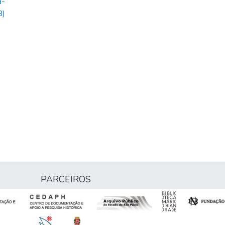
a-
B)
PARCEIROS