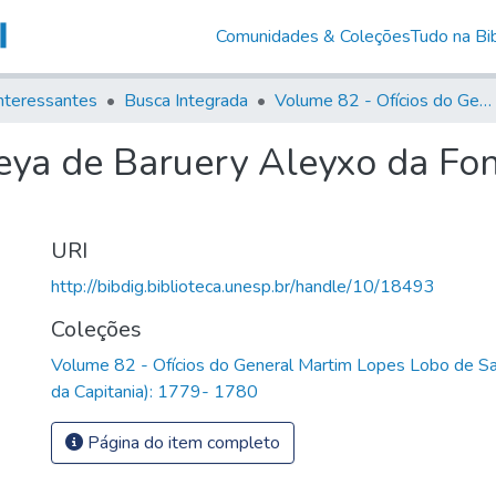
Comunidades & Coleções
Tudo na Bib
nteressantes
Busca Integrada
Volume 82 - Ofícios do General Martim Lopes Lobo de Saldanha (Governador da Capitania): 1779- 1780
deya de Baruery Aleyxo da Fo
URI
http://bibdig.biblioteca.unesp.br/handle/10/18493
Coleções
Volume 82 - Ofícios do General Martim Lopes Lobo de S
da Capitania): 1779- 1780
Página do item completo