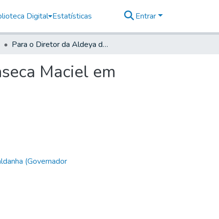
lioteca Digital
Estatísticas
Entrar
Para o Diretor da Aldeya de Baruery Aleyxo da Fonseca Maciel em Parnaiba.
nseca Maciel em
aldanha (Governador