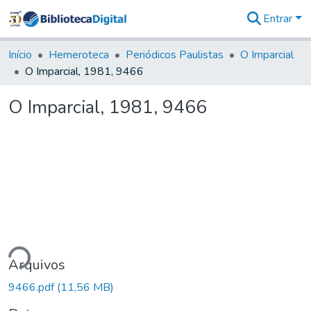
Entrar
Comunidades
&
Início
Hemeroteca
Periódicos Paulistas
O Imparcial
Coleções
O Imparcial, 1981, 9466
Tudo na
Biblioteca
O Imparcial, 1981, 9466
Digital
Estatísticas
ndo...
Arquivos
9466.pdf
(11,56 MB)