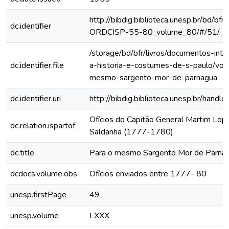
http://bibdig.biblioteca.unesp.br/bd/bf
dc.identifier
ORDCISP-55-80_volume_80/#/51/
/storage/bd/bfr/livros/documentos-int
dc.identifier.file
a-historia-e-costumes-de-s-paulo/vol-
mesmo-sargento-mor-de-parnagua
dc.identifier.uri
http://bibdig.biblioteca.unesp.br/hand
Ofícios do Capitão General Martim Lo
dc.relation.ispartof
Saldanha (1777-1780)
dc.title
Para o mesmo Sargento Mor de Parna
dcdocs.volume.obs
Ofícios enviados entre 1777- 80
unesp.firstPage
49
unesp.volume
LXXX