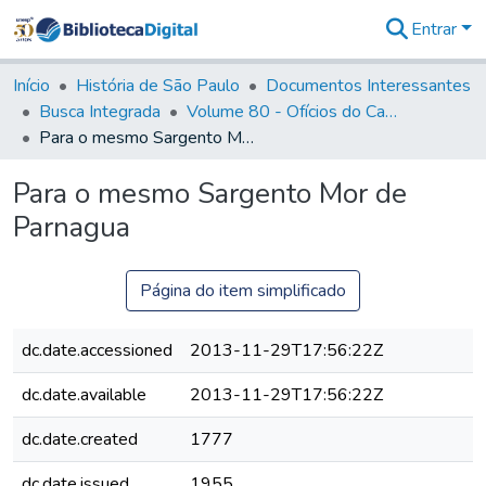
Entrar
Comunidades
&
Início
História de São Paulo
Documentos Interessantes
Coleções
Busca Integrada
Volume 80 - Ofícios do Capitão General Martim Lopes Lobo de Saldanha (1777-1780)
Tudo na
Para o mesmo Sargento Mor de Parnagua
Biblioteca
Digital
Para o mesmo Sargento Mor de
Estatísticas
Parnagua
Página do item simplificado
dc.date.accessioned
2013-11-29T17:56:22Z
dc.date.available
2013-11-29T17:56:22Z
dc.date.created
1777
dc.date.issued
1955