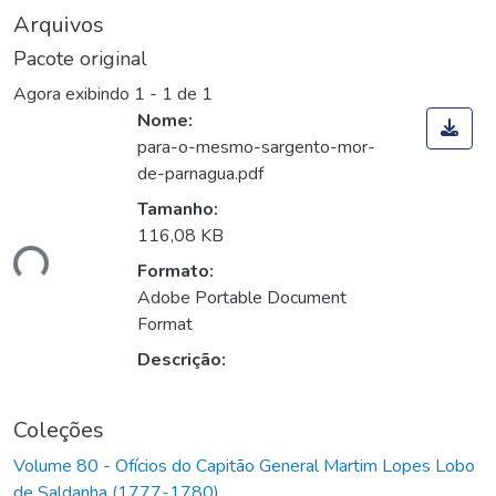
Arquivos
Pacote original
Agora exibindo
1 - 1 de 1
Nome:
para-o-mesmo-sargento-mor-
de-parnagua.pdf
Tamanho:
116,08 KB
ando...
Formato:
Adobe Portable Document
Format
Descrição:
Coleções
Volume 80 - Ofícios do Capitão General Martim Lopes Lobo
de Saldanha (1777-1780)