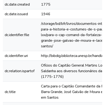
dc.date.created
1775
dc.date.issued
1946
/storage/bd/bfr/livros/documentos-int
para-a-historia-e-costumes-de-s-paul
dc.identifier.file
lxx/para-o-cap-comand-da-fortaleza-d
grande-jose-galvao-de-moura-e-lace
santos/
dc.identifier.uri
http://bibdig.biblioteca.unesp.br/hand
Ofícios do Capitão General Martins Lo
dc.relation.ispartof
Saldanha aos diversos funcionários da C
(1775-1776)
Carta para o Capitão Comandante da Fo
dc.title
Barra Grande, José Galvão de Moura e 
em Santos