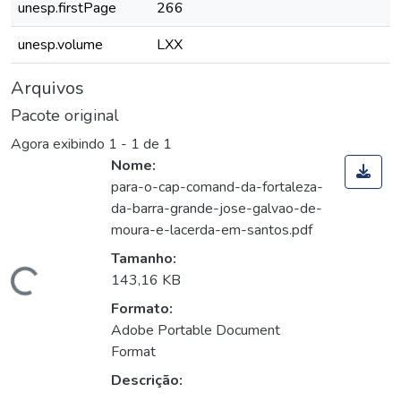
unesp.firstPage
266
unesp.volume
LXX
Arquivos
Pacote original
Agora exibindo
1 - 1 de 1
Nome:
para-o-cap-comand-da-fortaleza-
da-barra-grande-jose-galvao-de-
moura-e-lacerda-em-santos.pdf
Tamanho:
gando...
143,16 KB
Formato:
Adobe Portable Document
Format
Descrição: