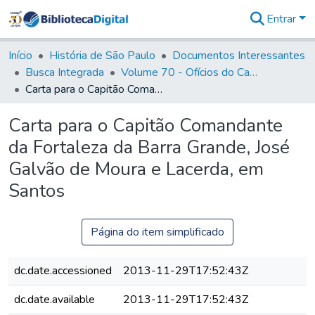
Entrar
Comunidades
&
Início
História de São Paulo
Documentos Interessantes
Coleções
Busca Integrada
Volume 70 - Ofícios do Capitão General Martins Lopes de Saldanha aos diversos funcionários da Capitania (1775-1776)
Tudo na
Carta para o Capitão Comandante da Fortaleza da Barra Grande, José Galvão de Moura e Lacerda, em Santos
Biblioteca
Digital
Carta para o Capitão Comandante
Estatísticas
da Fortaleza da Barra Grande, José
Galvão de Moura e Lacerda, em
Santos
Página do item simplificado
dc.date.accessioned
2013-11-29T17:52:43Z
dc.date.available
2013-11-29T17:52:43Z