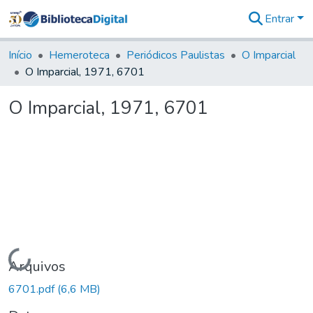
Entrar
Comunidades
&
Início
Hemeroteca
Periódicos Paulistas
O Imparcial
Coleções
O Imparcial, 1971, 6701
Tudo na
Biblioteca
O Imparcial, 1971, 6701
Digital
Estatísticas
Carregando...
Arquivos
6701.pdf
(6,6 MB)