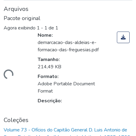
Arquivos
Pacote original
Agora exibindo
1 - 1 de 1
Nome:
demarcacao-das-aldeias-e-
formacao-das-freguesias.pdf
Tamanho:
214,49 KB
gando...
Formato:
Adobe Portable Document
Format
Descrição:
Coleções
Volume 73 - Ofícios do Capitão General D. Luis Antonio de