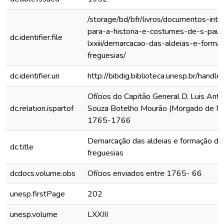
/storage/bd/bfr/livros/documentos-int
para-a-historia-e-costumes-de-s-paul
dc.identifier.file
lxxiii/demarcacao-das-aldeias-e-forma
freguesias/
dc.identifier.uri
http://bibdig.biblioteca.unesp.br/hand
Ofícios do Capitão General D. Luis Anto
dc.relation.ispartof
Souza Botelho Mourão (Morgado de Ma
1765-1766
Demarcação das aldeias e formação da
dc.title
freguesias
dcdocs.volume.obs
Ofícios enviados entre 1765- 66
unesp.firstPage
202
unesp.volume
LXXIII