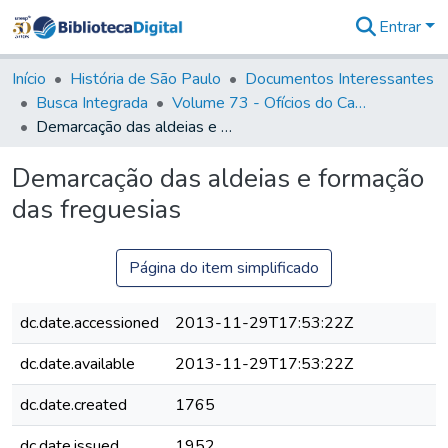
Entrar
Comunidades
&
Início
História de São Paulo
Documentos Interessantes
Coleções
Busca Integrada
Volume 73 - Ofícios do Capitão General D. Luis Antonio de Souza Botelho Mourão (Morgado de Matheus): 1765-1766
Tudo na
Demarcação das aldeias e formação das freguesias
Biblioteca
Digital
Demarcação das aldeias e formação
Estatísticas
das freguesias
Página do item simplificado
dc.date.accessioned
2013-11-29T17:53:22Z
dc.date.available
2013-11-29T17:53:22Z
dc.date.created
1765
dc.date.issued
1952