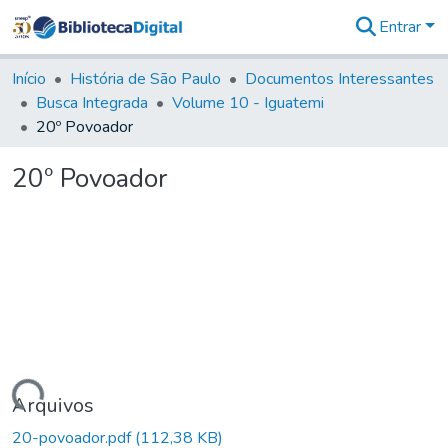
Entrar
Comunidades
&
Início
História de São Paulo
Documentos Interessantes
Coleções
Busca Integrada
Volume 10 - Iguatemi
Tudo na
20º Povoador
Biblioteca
Digital
20º Povoador
Estatísticas
Carregando...
Arquivos
20-povoador.pdf
(112,38 KB)