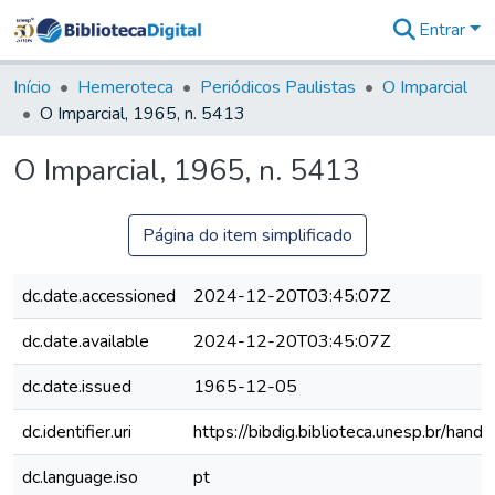
Entrar
Comunidades
&
Início
Hemeroteca
Periódicos Paulistas
O Imparcial
Coleções
O Imparcial, 1965, n. 5413
Tudo na
Biblioteca
O Imparcial, 1965, n. 5413
Digital
Estatísticas
Página do item simplificado
dc.date.accessioned
2024-12-20T03:45:07Z
dc.date.available
2024-12-20T03:45:07Z
dc.date.issued
1965-12-05
dc.identifier.uri
https://bibdig.biblioteca.unesp.br/han
dc.language.iso
pt