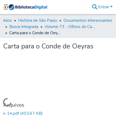
Entrar
Comunidades
&
Início
História de São Paulo
Documentos Interessantes
Coleções
Busca Integrada
Volume 73 - Ofícios do Capitão General D. Luis Antonio de Souza Botelho Mourão (Morgado de Matheus): 1765-1766
Tudo na
Carta para o Conde de Oeyras
Biblioteca
Digital
Carta para o Conde de Oeyras
Estatísticas
Carregando...
Arquivos
n-14.pdf
(403,67 KB)