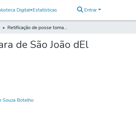
lioteca Digital
Estatísticas
Entrar
Retificação de posse tomada pelos Oficiais da Câmara de São João dEl Rei
ara de São João dEl
de Souza Botelho