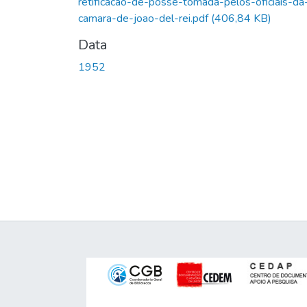
retificacao-de-posse-tomada-pelos-oficiais-da
camara-de-joao-del-rei.pdf
(406,84 KB)
Data
1952