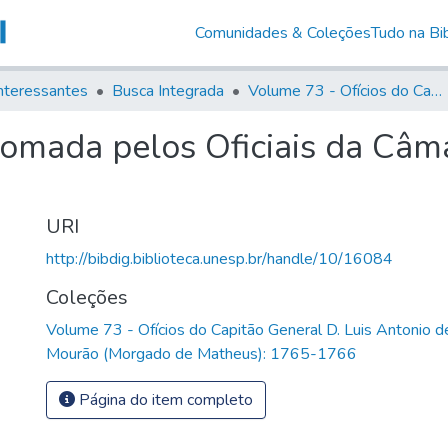
Comunidades & Coleções
Tudo na Bib
nteressantes
Busca Integrada
Volume 73 - Ofícios do Capitão General D. Luis Antonio de Souza Botelho Mourão (Morgado de Matheus): 1765-1766
tomada pelos Oficiais da Câm
URI
http://bibdig.biblioteca.unesp.br/handle/10/16084
Coleções
Volume 73 - Ofícios do Capitão General D. Luis Antonio 
Mourão (Morgado de Matheus): 1765-1766
Página do item completo