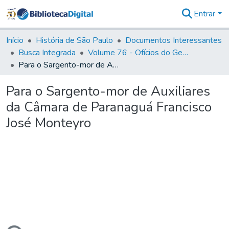
Entrar
Comunidades
&
Início
História de São Paulo
Documentos Interessantes
Coleções
Busca Integrada
Volume 76 - Ofícios do General Martim Lopes Lobo de Saldanha (Governador da Capitania): 1776- 1777
Tudo na
Para o Sargento-mor de Auxiliares da Câmara de Paranaguá Francisco José Monteyro
Biblioteca
Digital
Para o Sargento-mor de Auxiliares
Estatísticas
da Câmara de Paranaguá Francisco
José Monteyro