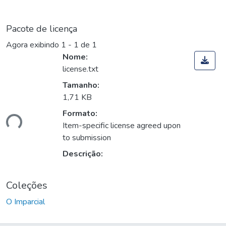
Pacote de licença
Agora exibindo
1 - 1 de 1
Nome:
license.txt
Tamanho:
1,71 KB
Formato:
ando...
Item-specific license agreed upon
to submission
Descrição:
Coleções
O Imparcial