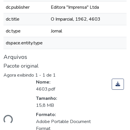
dc.publisher
Editora "Imprensa" Ltda
dc.title
O Imparcial, 1962, 4603
dc.type
Jornal
dspace.entity.type
Arquivos
Pacote original
Agora exibindo
1 - 1 de 1
Nome:
4603.pdf
Tamanho:
15,8 MB
Formato:
ando...
Adobe Portable Document
Format