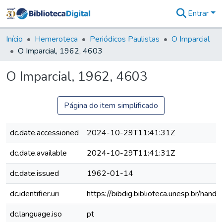
Entrar
Comunidades
&
Início
Hemeroteca
Periódicos Paulistas
O Imparcial
Coleções
O Imparcial, 1962, 4603
Tudo na
Biblioteca
O Imparcial, 1962, 4603
Digital
Estatísticas
Página do item simplificado
dc.date.accessioned
2024-10-29T11:41:31Z
dc.date.available
2024-10-29T11:41:31Z
dc.date.issued
1962-01-14
dc.identifier.uri
https://bibdig.biblioteca.unesp.br/han
dc.language.iso
pt