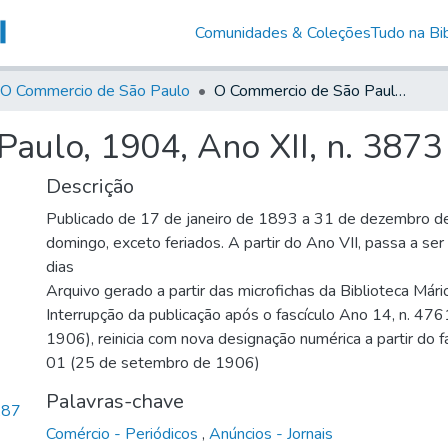
Comunidades & Coleções
Tudo na Bib
O Commercio de São Paulo
O Commercio de São Paulo, 1904, Ano XII, n. 3873
aulo, 1904, Ano XII, n. 3873
Descrição
Publicado de 17 de janeiro de 1893 a 31 de dezembro d
domingo, exceto feriados. A partir do Ano VII, passa a se
dias
Arquivo gerado a partir das microfichas da Biblioteca Már
Interrupção da publicação após o fascículo Ano 14, n. 476
1906), reinicia com nova designação numérica a partir do f
01 (25 de setembro de 1906)
Palavras-chave
,87
Comércio - Periódicos
,
Anúncios - Jornais