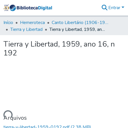
Entrar
Comunidades
&
Início
Hemeroteca
Canto Libertário (1906-1995)
Coleções
Tierra y Libertad
Tierra y Libertad, 1959, ano 16, n 192
Tudo na
Biblioteca
Tierra y Libertad, 1959, ano 16, n
Digital
192
Estatísticas
ando...
Arquivos
tierra-y-libertad-1959-0192.pdf
(2,38 MB)