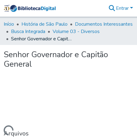
Entrar
Comunidades
&
Início
História de São Paulo
Documentos Interessantes
Coleções
Busca Integrada
Volume 03 - Diversos
Tudo na
Senhor Governador e Capitão General
Biblioteca
Digital
Senhor Governador e Capitão
Estatísticas
General
Arquivos