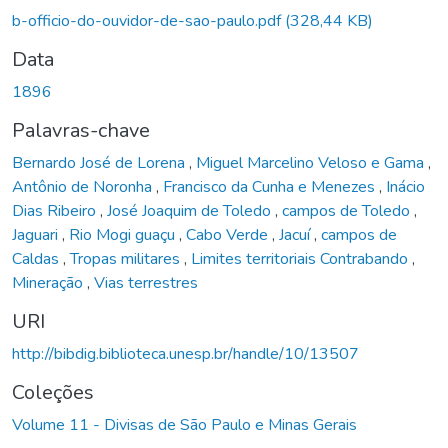
b-officio-do-ouvidor-de-sao-paulo.pdf
(328,44 KB)
Data
1896
Palavras-chave
Bernardo José de Lorena
,
Miguel Marcelino Veloso e Gama
,
Antônio de Noronha
,
Francisco da Cunha e Menezes
,
Inácio
Dias Ribeiro
,
José Joaquim de Toledo
,
campos de Toledo
,
Jaguari
,
Rio Mogi guaçu
,
Cabo Verde
,
Jacuí
,
campos de
Caldas
,
Tropas militares
,
Limites territoriais Contrabando
,
Mineração
,
Vias terrestres
URI
http://bibdig.biblioteca.unesp.br/handle/10/13507
Coleções
Volume 11 - Divisas de São Paulo e Minas Gerais