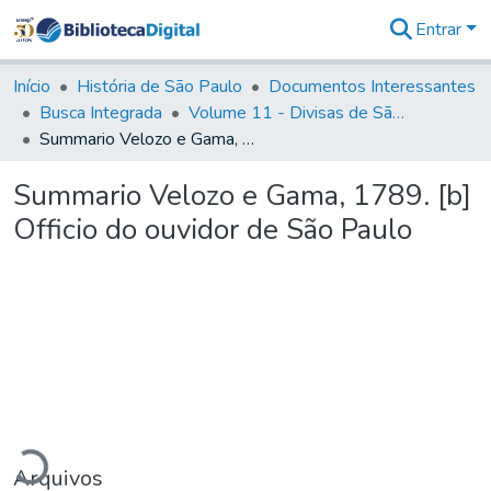
Entrar
Comunidades
&
Início
História de São Paulo
Documentos Interessantes
Coleções
Busca Integrada
Volume 11 - Divisas de São Paulo e Minas Gerais
Tudo na
Summario Velozo e Gama, 1789. [b] Officio do ouvidor de São Paulo
Biblioteca
Digital
Summario Velozo e Gama, 1789. [b]
Estatísticas
Officio do ouvidor de São Paulo
egando...
Arquivos