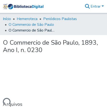
Entrar
Comunidades
&
Início
Hemeroteca
Periódicos Paulistas
Coleções
O Commercio de São Paulo
Tudo na
O Commercio de São Paulo, 1893, Ano I, n. 0230
Biblioteca
Digital
O Commercio de São Paulo, 1893,
Estatísticas
Ano I, n. 0230
Arquivos