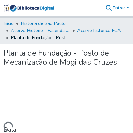
Entrar
Comunidades
&
Início
História de São Paulo
Coleções
Acervo Histório - Fazenda Lageado
Acervo historico FCA
Tudo na
Planta de Fundação - Posto de Mecanização de Mogi das Cruzes
Biblioteca
Digital
Planta de Fundação - Posto de
Estatísticas
Mecanização de Mogi das Cruzes
Data