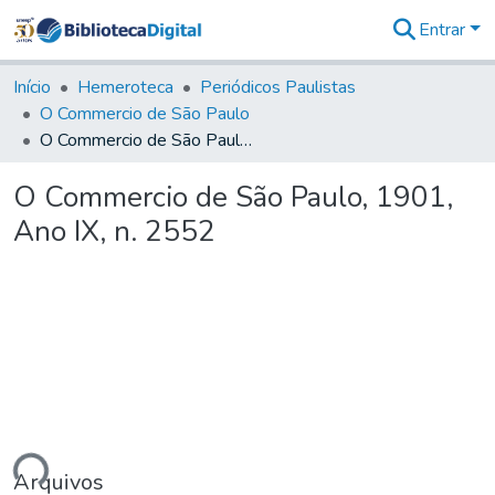
Entrar
Comunidades
&
Início
Hemeroteca
Periódicos Paulistas
Coleções
O Commercio de São Paulo
Tudo na
O Commercio de São Paulo, 1901, Ano IX, n. 2552
Biblioteca
Digital
O Commercio de São Paulo, 1901,
Estatísticas
Ano IX, n. 2552
ando...
Arquivos