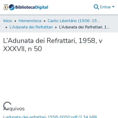
Entrar
Comunidades
&
Início
Hemeroteca
Canto Libertário (1906-1995)
Coleções
L’Adunata dei Refrattari
L’Adunata dei Refrattari, 1958, v XXXVII, n 50
Tudo na
Biblioteca
L’Adunata dei Refrattari, 1958, v
Digital
XXXVII, n 50
Estatísticas
Carregando...
Arquivos
l-adunata-dei-refrattari-1958-0050.pdf
(2,34 MB)