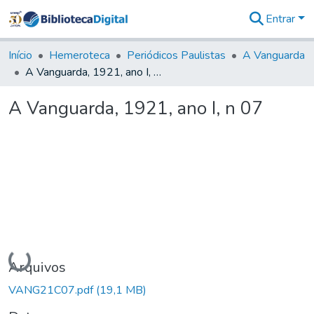
Entrar
Comunidades
&
Início
Hemeroteca
Periódicos Paulistas
A Vanguarda
Coleções
A Vanguarda, 1921, ano I, n 07
Tudo na
Biblioteca
A Vanguarda, 1921, ano I, n 07
Digital
Estatísticas
Carregando...
Arquivos
VANG21C07.pdf
(19,1 MB)