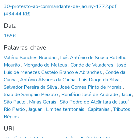
30-protesto-ao-commandante-de-jacuhy-1772.pdf
(434,44 KB)
Data
1896
Palavras-chave
Valério Sanches Brandão
,
Luís Antônio de Sousa Botelho
Mourão
,
Morgado de Mateus
,
Conde de Valadares
,
José
Luís de Menezes Castelo Branco e Abranches
,
Conde da
Cunha
,
Antônio Álvares da Cunha
,
Luís Diogo da Silva
,
Salvador Pereira da Silva
,
José Gomes Pinto de Morais
,
João de Sampaio Peixoto
,
Bonifácio José de Andrade
,
Jacuí
,
São Paulo
,
Minas Gerais
,
São Pedro de Alcântara de Jacuí
,
Rio Pardo
,
Jaguari
,
Limites territoriais
,
Capitanias
,
Tributos
Régios
URI