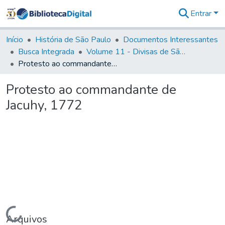
Entrar
Comunidades
&
Início
História de São Paulo
Documentos Interessantes
Coleções
Busca Integrada
Volume 11 - Divisas de São Paulo e Minas Gerais
Tudo na
Protesto ao commandante de Jacuhy, 1772
Biblioteca
Digital
Protesto ao commandante de
Estatísticas
Jacuhy, 1772
Carregando...
Arquivos