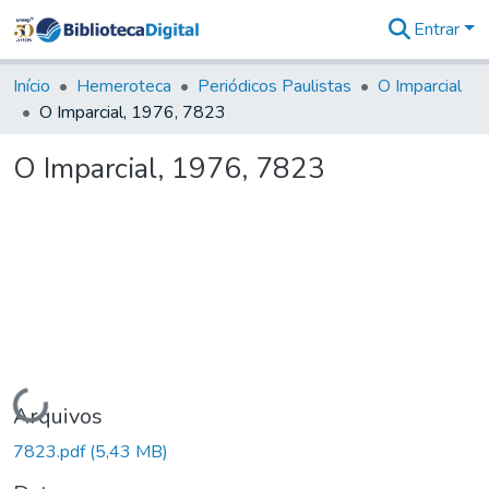
Entrar
Comunidades
&
Início
Hemeroteca
Periódicos Paulistas
O Imparcial
Coleções
O Imparcial, 1976, 7823
Tudo na
Biblioteca
O Imparcial, 1976, 7823
Digital
Estatísticas
Carregando...
Arquivos
7823.pdf
(5,43 MB)