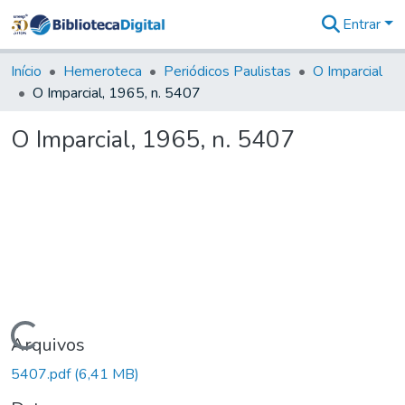
Entrar
Comunidades
&
Início
Hemeroteca
Periódicos Paulistas
O Imparcial
Coleções
O Imparcial, 1965, n. 5407
Tudo na
Biblioteca
O Imparcial, 1965, n. 5407
Digital
Estatísticas
Carregando...
Arquivos
5407.pdf
(6,41 MB)