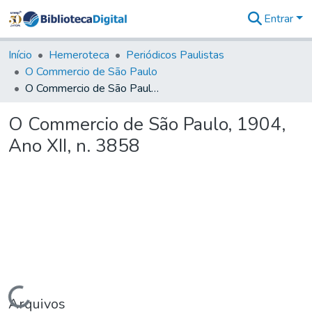
Entrar
Comunidades
&
Início
Hemeroteca
Periódicos Paulistas
Coleções
O Commercio de São Paulo
Tudo na
O Commercio de São Paulo, 1904, Ano XII, n. 3858
Biblioteca
Digital
O Commercio de São Paulo, 1904,
Estatísticas
Ano XII, n. 3858
Carregando...
Arquivos