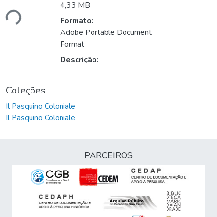
4,33 MB
ndo...
Formato:
Adobe Portable Document
Format
Descrição:
Coleções
Il Pasquino Coloniale
Il Pasquino Coloniale
PARCEIROS