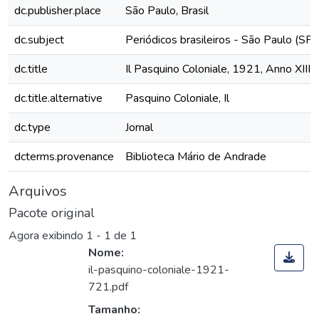
dc.publisher.place
São Paulo, Brasil
dc.subject
Periódicos brasileiros - São Paulo (SP)
dc.title
Il Pasquino Coloniale, 1921, Anno XIII,
dc.title.alternative
Pasquino Coloniale, Il
dc.type
Jornal
dcterms.provenance
Biblioteca Mário de Andrade
Arquivos
Pacote original
Agora exibindo
1 - 1 de 1
Nome:
il-pasquino-coloniale-1921-
721.pdf
Tamanho: