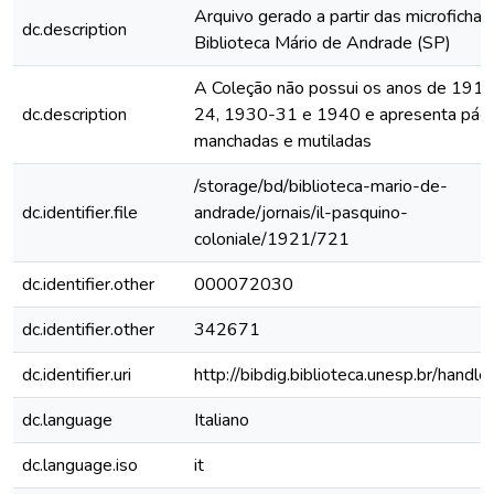
Arquivo gerado a partir das microfichas
dc.description
Biblioteca Mário de Andrade (SP)
A Coleção não possui os anos de 191
dc.description
24, 1930-31 e 1940 e apresenta pági
manchadas e mutiladas
/storage/bd/biblioteca-mario-de-
dc.identifier.file
andrade/jornais/il-pasquino-
coloniale/1921/721
dc.identifier.other
000072030
dc.identifier.other
342671
dc.identifier.uri
http://bibdig.biblioteca.unesp.br/handl
dc.language
Italiano
dc.language.iso
it