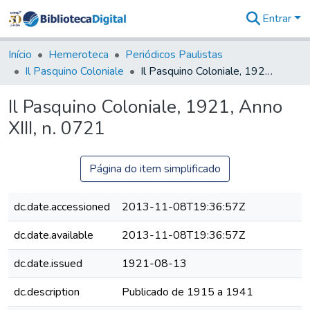
Entrar
Comunidades
&
Início
Hemeroteca
Periódicos Paulistas
Coleções
Il Pasquino Coloniale
Il Pasquino Coloniale, 1921, Anno XIII, n. 0721
Tudo na
Biblioteca
Il Pasquino Coloniale, 1921, Anno
Digital
XIII, n. 0721
Estatísticas
Página do item simplificado
dc.date.accessioned
2013-11-08T19:36:57Z
dc.date.available
2013-11-08T19:36:57Z
dc.date.issued
1921-08-13
dc.description
Publicado de 1915 a 1941