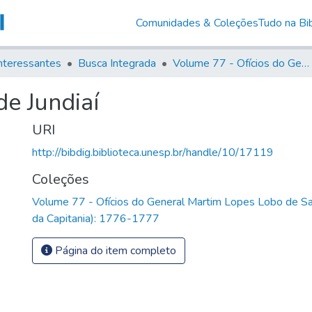
Comunidades & Coleções
Tudo na Bib
nteressantes
Busca Integrada
Volume 77 - Ofícios do General Martim Lopes Lobo de Saldanha (Governador da Capitania): 1776-1777
e Jundiaí
URI
http://bibdig.biblioteca.unesp.br/handle/10/17119
Coleções
Volume 77 - Ofícios do General Martim Lopes Lobo de S
da Capitania): 1776-1777
Página do item completo
)